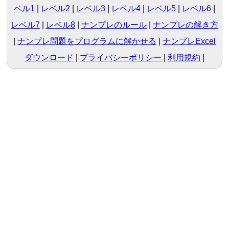
ベル1
|
レベル2
|
レベル3
|
レベル4
|
レベル5
|
レベル6
|
レベル7
|
レベル8
ナンプレのルール
ナンプレの解き方
ナンプレ問題をプログラムに解かせる
ナンプレExcel
ダウンロード
プライバシーポリシー
利用規約