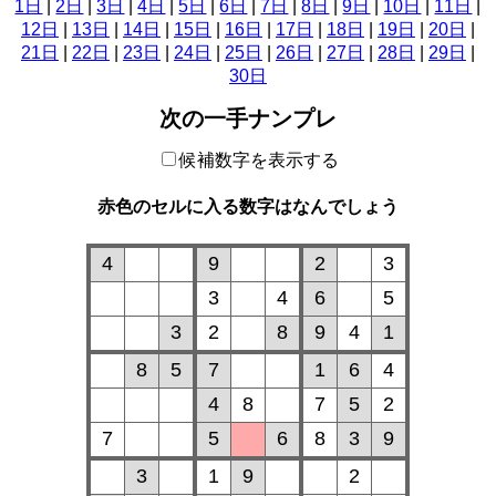
1日
|
2日
|
3日
|
4日
|
5日
|
6日
|
7日
|
8日
|
9日
|
10日
|
11日
|
12日
|
13日
|
14日
|
15日
|
16日
|
17日
|
18日
|
19日
|
20日
|
21日
|
22日
|
23日
|
24日
|
25日
|
26日
|
27日
|
28日
|
29日
|
30日
次の一手ナンプレ
候補数字を表示する
赤色のセルに入る数字はなんでしょう
4
9
2
3
3
4
6
5
3
2
8
9
4
1
8
5
7
1
6
4
4
8
7
5
2
7
5
6
8
3
9
3
1
9
2