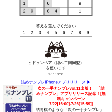
1
6
9
2
9
8
4
1
答えを選んでください
1
2
3
4
5
6
7
8
9
ヒドゥンペア（隠れ二国同盟）
を使います
ヒント：（[2,4]）
詰めナンプレiPhoneアプリリリース ▶︎
次の一手ナンプレvol.11出版！ 「詰
めナンプレ」アプリリリース記念！[無
料キャンペーン
7/22[16:00]-7/26[15:59]]
詰将棋のような「次の一手ナンプレ」