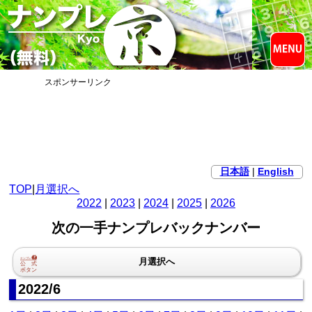
スポンサーリンク
日本語
|
English
TOP
|
月選択へ
2022
|
2023
|
2024
|
2025
|
2026
次の一手ナンプレバックナンバー
月選択へ
2022/6