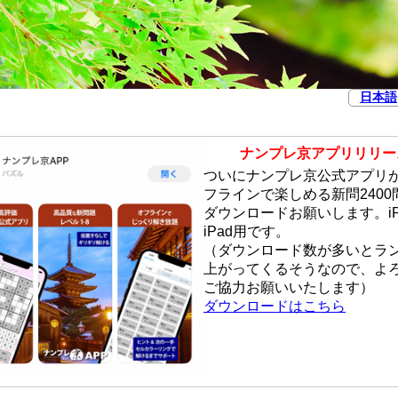
日本語
ナンプレ京アプリリリー
ついにナンプレ京公式アプリ
フラインで楽しめる新問2400
ダウンロードお願いします。iP
iPad用です。
（ダウンロード数が多いとラ
上がってくるそうなので、よ
ご協力お願いいたします）
ダウンロードはこちら