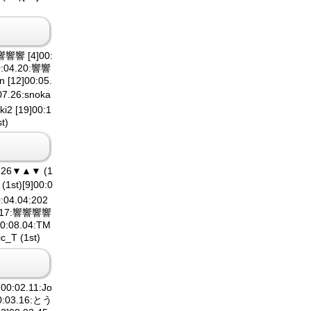
響響響 [4]00:
00:04.20:響響
 [12]00:05.
07.26:snoka
i2 [19]00:1
t)
▼4126▼▲▼ (1
(1st)[9]00:0
0:04.04:202
04.17:響響響響
00:08.04:TM
c_T (1st)
00:02.11:Jo
00:03.16:とう