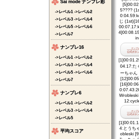
Sai mode ナンプレ彩
[5]00:0
5???? (1
レベル1
->
レベル2
0:04.59:
レベル3
->
レベル4
じ (1st)[1
00:07.17:
レベル5
->
レベル6
4]00:08.1
レベル7
i
ナンプレ16
レベル1
->
レベル2
[1]00:01
レベル3
->
レベル4
04.17:たく
レベル5
->
レベル6
ーちゃん [9
[12]00:0
レベル7
[16]00:06
0:07.43:
ナンプレ6
Wrobleski
12:cycl
レベル1
->
レベル2
レベル3
->
レベル4
レベル5
[1]00:01
4:とうちゃん 
平均スコア
obleski 