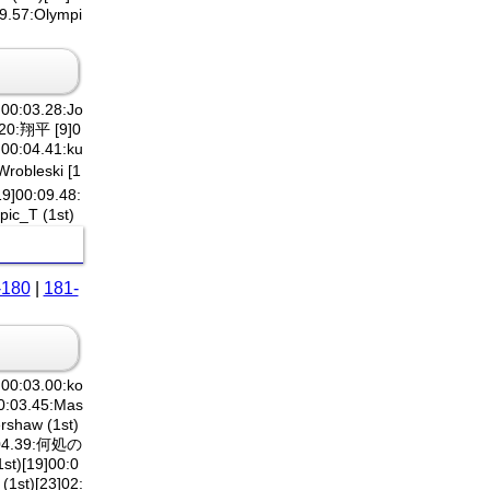
29.57:Olympi
00:03.28:Jo
.20:翔平 [9]0
0:04.41:ku
robleski [1
9]00:09.48:
pic_T (1st)
-180
|
181-
00:03.00:ko
0:03.45:Mas
shaw (1st)
0:04.39:何処の
st)[19]00:0
(1st)[23]02: