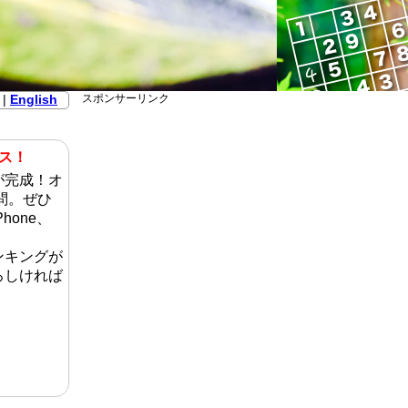
|
English
スポンサーリンク
ス！
が完成！オ
問。ぜひ
hone、
ンキングが
ろしければ