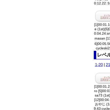
0:12.22:Ｓ
[1]00:01.
e (1st)[5
0:04.24:
masan [13
6]00:05.5
cycleski
レベ
1-20
|
21
[1]00:01
ro [5]00:
sa73 (1s
[12]00:04
おやじ (1st
9.43:cycle