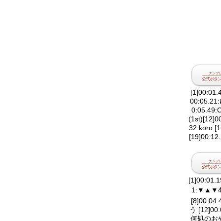
[1]00:0
00:05.21
0:05.49:
(1st)[12
32:koro 
[19]00:12
[1]00:01.
1:▼▲▼412
[8]00:04
う [12]00
何処のおやじ (