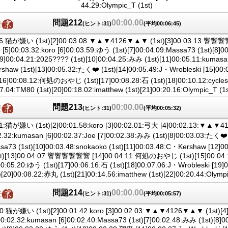
44.29:Olympic_T (1st)
問題212
00:00.00
(ヒント:31)
(平均00:06:45)
.26:猫が嫌い (1st)[2]00:03.08:▼▲▼4126▼▲▼ (1st)[3]00:03.13:響響響
 [5]00:03.32:koro [6]00:03.59:ゆう (1st)[7]00:04.09:Massa73 (1st)[8]
0:04.21:2025???? (1st)[10]00:04.25:みみ (1st)[11]00:05.11:kumasan
haw (1st)[13]00:05.32:たく❤️ (1st)[14]00:05.49:J・Wrobleski [15]00:
[16]00:08.12:何処のおやじ (1st)[17]00:08.28:石 (1st)[18]00:10.12:cyclesk
7.04:TM80 (1st)[20]00:18.02:imatthew (1st)[21]00:20.16:Olympic_T (1s
問題213
00:00.00
(ヒント:31)
(平均00:05:32)
.11:猫が嫌い (1st)[2]00:01.58:koro [3]00:02.01:弓大 [4]00:02.13:▼▲
02.32:kumasan [6]00:02.37:Joe [7]00:02.38:みみ (1st)[8]00:03.03:たく❤️ 
sa73 (1st)[10]00:03.48:snokaoko (1st)[11]00:03.48:C・Kershaw [12]0
1st)[13]00:04.07:響響響響響響 [14]00:04.11:何処のおやじ (1st)[15]00:
:05.20:ゆう (1st)[17]00:06.16:石 (1st)[18]00:07.06:J・Wrobleski [19]
)[20]00:08.22:赤丸 (1st)[21]00:14.56:imatthew (1st)[22]00:20.44:Olympi
問題214
00:00.00
(ヒント:31)
(平均00:05:57)
.00:猫が嫌い (1st)[2]00:01.42:koro [3]00:02.03:▼▲▼4126▼▲▼ (1st)[4]
]00:02.32:kumasan [6]00:02.40:Massa73 (1st)[7]00:02.48:みみ (1st)[8]