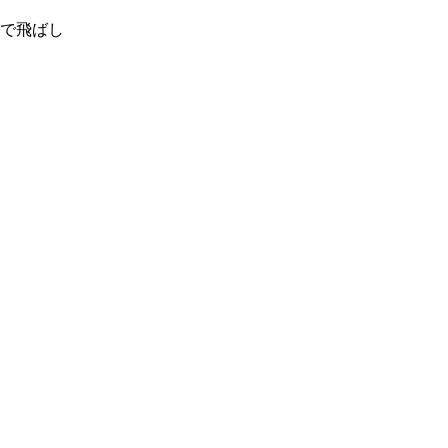
ので飛ばし