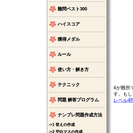
難問ベスト300
ハイスコア
獲得メダル
ルール
使い方・解き方
テクニック
4が難所
す。もし
問題 解答プログラム
レベル4
ナンプレ問題作成方法
1 答えの作成
2 空白マスの作成