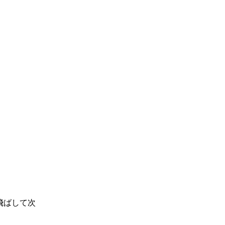
飛ばして次