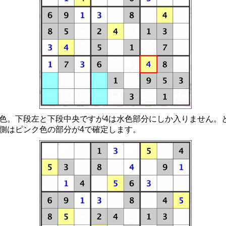
色。下段左と下段中央ですが4は水色部分にしか入りません。
側はピンク色の部分が4で確定します。