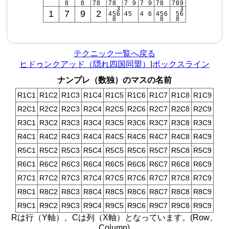
8
8
7
8
7
8
7
9
7
9
7
8
7
8
9
3
3
1
7
9
2
4
5
6
4
5
4
6
4
5
6
5
6
8
8
8
テクニック一覧へ戻る
ヒドゥンクアッド（隠れ四国同盟）
|
ボックスライン
ナンプレ（数独）のマスの名前
R1C1
R1C2
R1C3
R1C4
R1C5
R1C6
R1C7
R1C8
R1C9
R2C1
R2C2
R2C3
R2C4
R2C5
R2C6
R2C7
R2C8
R2C9
R3C1
R3C2
R3C3
R3C4
R3C5
R3C6
R3C7
R3C8
R3C9
R4C1
R4C2
R4C3
R4C4
R4C5
R4C6
R4C7
R4C8
R4C9
R5C1
R5C2
R5C3
R5C4
R5C5
R5C6
R5C7
R5C8
R5C9
R6C1
R6C2
R6C3
R6C4
R6C5
R6C6
R6C7
R6C8
R6C9
R7C1
R7C2
R7C3
R7C4
R7C5
R7C6
R7C7
R7C8
R7C9
R8C1
R8C2
R8C3
R8C4
R8C5
R8C6
R8C7
R8C8
R8C9
R9C1
R9C2
R9C3
R9C4
R9C5
R9C6
R9C7
R9C8
R9C9
Rは行（Y軸）、Cは列（X軸）となっています。(Row、
Column)