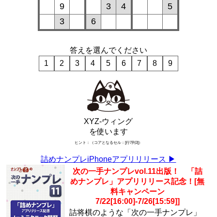
9
3
4
5
3
6
答えを選んでください
1
2
3
4
5
6
7
8
9
XYZ-ウィング
を使います
ヒント：（コアとなるセル：[行7列3]）
詰めナンプレiPhoneアプリリリース ▶︎
次の一手ナンプレvol.11出版！ 「詰
めナンプレ」アプリリリース記念！[無
料キャンペーン
7/22[16:00]-7/26[15:59]]
詰将棋のような「次の一手ナンプレ」