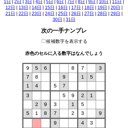
1日
|
2日
|
3日
|
4日
|
5日
|
6日
|
7日
|
8日
|
9日
|
10日
|
11日
|
12日
|
13日
|
14日
|
15日
|
16日
|
17日
|
18日
|
19日
|
20日
|
21日
|
22日
|
23日
|
24日
|
25日
|
26日
|
27日
|
28日
|
29日
|
30日
|
31日
次の一手ナンプレ
候補数字を表示する
赤色のセルに入る数字はなんでしょう
9
5
6
8
7
3
7
8
9
1
5
1
4
5
7
3
5
9
2
1
2
9
3
1
5
5
1
8
7
2
3
9
9
4
3