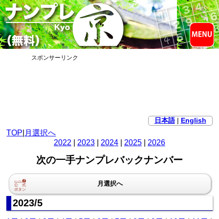
スポンサーリンク
日本語
|
English
TOP
|
月選択へ
2022
|
2023
|
2024
|
2025
|
2026
次の一手ナンプレバックナンバー
月選択へ
2023/5