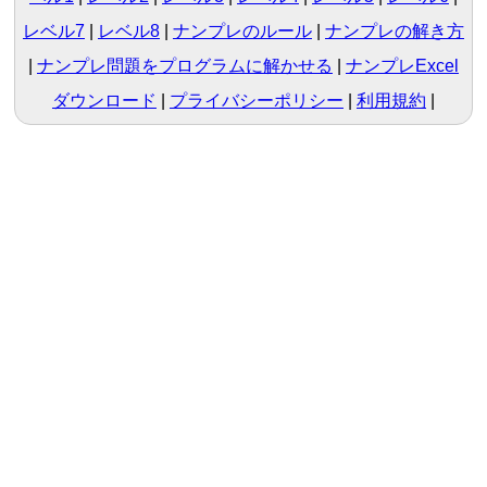
レベル7
|
レベル8
ナンプレのルール
ナンプレの解き方
ナンプレ問題をプログラムに解かせる
ナンプレExcel
ダウンロード
プライバシーポリシー
利用規約