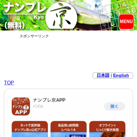
スポンサーリンク
日本語
|
English
TOP