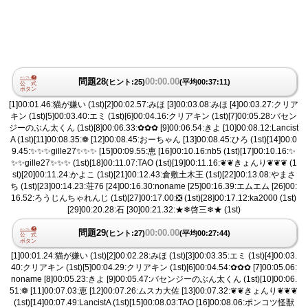
問題28
00:00.00
(ヒント:25)
(平均00:37:11)
[1]00:01.46:猫が嫌い (1st)[2]00:02.57:みほ [3]00:03.08:みほ [4]00:03.27:クリア
キン (1st)[5]00:03.40:エミ (1st)[6]00:04.16:クリアキン (1st)[7]00:05.28:バセン
ジーのぶん太くん (1st)[8]00:06.33:✿✿✿ [9]00:06.54:きよ [10]00:08.12:Lancist
A (1st)[11]00:08.35:❁ [12]00:08.45:おーちゃん [13]00:08.45:ひろ (1st)[14]00:0
9.45:✨✨✨gille27✨✨✨ [15]00:09.55:恵 [16]00:10.16:nb5 (1st)[17]00:10.16:✨
✨✨gille27✨✨✨ (1st)[18]00:11.07:TAO (1st)[19]00:11.16:❦❦きょんり❦❦❦ (1
st)[20]00:11.24:かよこ (1st)[21]00:12.43:倉敷土木王 (1st)[22]00:13.08:やまさ
ち (1st)[23]00:14.23:荘76 [24]00:16.30:noname [25]00:16.39:エムエム [26]00:
16.52:ろうじんちゃれんじ (1st)[27]00:17.00:❎ (1st)[28]00:17.12:ka2000 (1st)
[29]00:20.28:石 [30]00:21.32:★❄啓三❄★ (1st)
問題29
00:00.00
(ヒント:27)
(平均00:27:44)
[1]00:01.24:猫が嫌い (1st)[2]00:02.28:みほ (1st)[3]00:03.35:エミ (1st)[4]00:03.
40:クリアキン (1st)[5]00:04.29:クリアキン (1st)[6]00:04.54:✿✿✿ [7]00:05.06:
noname [8]00:05.23:きよ [9]00:05.47:バセンジーのぶん太くん (1st)[10]00:06.
51:❁ [11]00:07.03:恵 [12]00:07.26:ムスカ大佐 [13]00:07.32:❦❦きょんり❦❦❦
(1st)[14]00:07.49:LancistA (1st)[15]00:08.03:TAO [16]00:08.06:ポンコツ怪獣