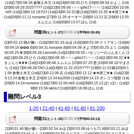
(1st)[17]00:08.34:倉敷土木王 (1st)[18]00:08.35:ひろ [19]00:08.54:かよこ (1st)
[20]00:09.29:2025???? (1st)[21]00:09.56:✨✨✨gille27✨✨✨ (1st)[22]00:10.06:
nb5 (1st)[23]00:10.19:F23 (1st)[24]00:10.32:❎ (1st)[25]00:10.35:★❄啓三❄★
(1st)[26]00:11.11:noname [27]00:11.35:すーすー [28]00:13.21:石 [29]00:13.55:
エムエム (1st)[30]00:13.57:ぽん (1st)
問題30
00:00.00
(ヒント:27)
(平均00:30:45)
[1]00:02.15:猫が嫌い (1st)[2]00:02.33:みほ (1st)[3]00:03.39:クリアキン (1st)[4]
00:04.16:✿✿✿ [5]00:04.31:noname [6]00:04.39:きよ [7]00:05.25:エミ (1st)[8]
00:05.25:❁ [9]00:05.26:LancistA (1st)[10]00:05.55:バセンジーのぶん太くん (1
st)[11]00:06.29:ひろ (1st)[12]00:06.30:✨✨✨gille27✨✨✨ (1st)[13]00:06.32:❦❦
きょんり❦❦❦ (1st)[14]00:06.48:エムエム [15]00:07.25:恵 [16]00:08.18:やまさ
ち (1st)[17]00:08.39:TAO (1st)[18]00:11.32:2025???? [19]00:11.53:❎ [20]00:1
1.58:倉敷土木王 (1st)[21]00:12.06:石 (1st)[22]00:12.12:★❄啓三❄★ (1st)[23]0
0:13.24:倉敷土木王 [24]00:13.34:ka2000 (1st)[25]00:14.15:ポンコツ怪獣 (1st)
[26]00:14.24:noname (1st)[27]00:15.00:nb5 (1st)[28]00:15.12:ぽいぽい (1st)[2
9]00:15.56:akira,f (1st)[30]00:16.08:ぽん (1st)
難問レベル3
1-20
|
21-40
|
41-60
|
61-80
|
81-100
問題31
00:00.00
(ヒント:26)
(平均00:24:13)
[1]00:01.46:猫が嫌い [2]00:02.54:みほ [3]00:03.08:ゆうち71 [4]00:03.21:みほ
(1st)[5]00:03.44:エミ (1st)[6]00:03.55:クリアキン (1st)[7]00:04.04:クリアキン