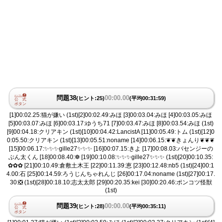
問題38
00:00.00
(ヒント:25)
(平均00:31:59)
[1]00:02.25:猫が嫌い (1st)[2]00:02.49:みほ [3]00:03.04:みほ [4]00:03.05:みほ
[5]00:03.07:みほ [6]00:03.17:ゆうち71 [7]00:03.47:みほ [8]00:03.54:みほ (1st)
[9]00:04.18:クリアキン (1st)[10]00:04.42:LancistA [11]00:05.49:トム (1st)[12]0
0:05.50:クリアキン (1st)[13]00:05.51:noname [14]00:06.15:❦❦きょんり❦❦❦
[15]00:06.17:✨✨✨gille27✨✨✨ [16]00:07.15:きよ [17]00:08.03:バセンジーの
ぶん太くん [18]00:08.40:❁ [19]00:10.08:✨✨✨gille27✨✨✨ (1st)[20]00:10.35:
✿✿✿ [21]00:10.49:倉敷土木王 [22]00:11.39:恵 [23]00:12.48:nb5 (1st)[24]00:1
4.00:石 [25]00:14.59:ろうじんちゃれんじ [26]00:17.04:noname (1st)[27]00:17.
30:❎ (1st)[28]00:18.10:志太太郎 [29]00:20.35:kei [30]00:20.46:ポンコツ怪獣
(1st)
問題39
00:00.00
(ヒント:28)
(平均00:35:11)