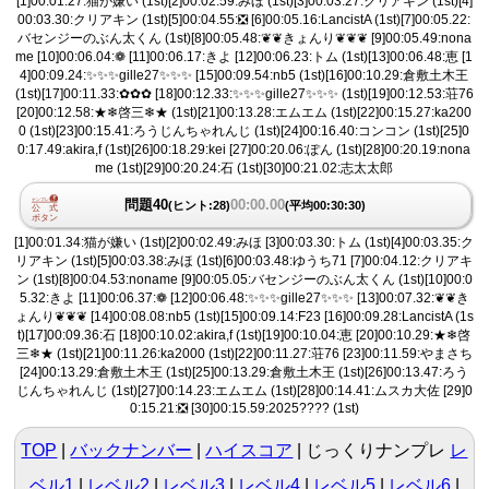
[1]00:01.27:猫が嫌い (1st)[2]00:02.59:みほ (1st)[3]00:03.27:クリアキン (1st)[4]
00:03.30:クリアキン (1st)[5]00:04.55:❎ [6]00:05.16:LancistA (1st)[7]00:05.22:
バセンジーのぶん太くん (1st)[8]00:05.48:❦❦きょんり❦❦❦ [9]00:05.49:nona
me [10]00:06.04:❁ [11]00:06.17:きよ [12]00:06.23:トム (1st)[13]00:06.48:恵 [1
4]00:09.24:✨✨✨gille27✨✨✨ [15]00:09.54:nb5 (1st)[16]00:10.29:倉敷土木王
(1st)[17]00:11.33:✿✿✿ [18]00:12.33:✨✨✨gille27✨✨✨ (1st)[19]00:12.53:荘76
[20]00:12.58:★❄啓三❄★ (1st)[21]00:13.28:エムエム (1st)[22]00:15.27:ka200
0 (1st)[23]00:15.41:ろうじんちゃれんじ (1st)[24]00:16.40:コンコン (1st)[25]0
0:17.49:akira,f (1st)[26]00:18.29:kei [27]00:20.06:ぽん (1st)[28]00:20.19:nona
me (1st)[29]00:20.24:石 (1st)[30]00:21.02:志太太郎
問題40
00:00.00
(ヒント:28)
(平均00:30:30)
[1]00:01.34:猫が嫌い (1st)[2]00:02.49:みほ [3]00:03.30:トム (1st)[4]00:03.35:ク
リアキン (1st)[5]00:03.38:みほ (1st)[6]00:03.48:ゆうち71 [7]00:04.12:クリアキ
ン (1st)[8]00:04.53:noname [9]00:05.05:バセンジーのぶん太くん (1st)[10]00:0
5.32:きよ [11]00:06.37:❁ [12]00:06.48:✨✨✨gille27✨✨✨ [13]00:07.32:❦❦き
ょんり❦❦❦ [14]00:08.08:nb5 (1st)[15]00:09.14:F23 [16]00:09.28:LancistA (1s
t)[17]00:09.36:石 [18]00:10.02:akira,f (1st)[19]00:10.04:恵 [20]00:10.29:★❄啓
三❄★ (1st)[21]00:11.26:ka2000 (1st)[22]00:11.27:荘76 [23]00:11.59:やまさち
[24]00:13.29:倉敷土木王 (1st)[25]00:13.29:倉敷土木王 (1st)[26]00:13.47:ろう
じんちゃれんじ (1st)[27]00:14.23:エムエム (1st)[28]00:14.41:ムスカ大佐 [29]0
0:15.21:❎ [30]00:15.59:2025???? (1st)
TOP
バックナンバー
ハイスコア
じっくりナンプレ
レ
ベル1
|
レベル2
|
レベル3
|
レベル4
|
レベル5
|
レベル6
|