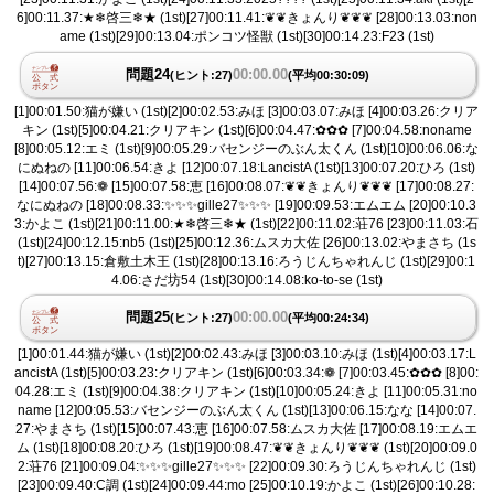
6]00:11.37:★❄啓三❄★ (1st)[27]00:11.41:❦❦きょんり❦❦❦ [28]00:13.03:non
ame (1st)[29]00:13.04:ポンコツ怪獣 (1st)[30]00:14.23:F23 (1st)
問題24
00:00.00
(ヒント:27)
(平均00:30:09)
[1]00:01.50:猫が嫌い (1st)[2]00:02.53:みほ [3]00:03.07:みほ [4]00:03.26:クリア
キン (1st)[5]00:04.21:クリアキン (1st)[6]00:04.47:✿✿✿ [7]00:04.58:noname
[8]00:05.12:エミ (1st)[9]00:05.29:バセンジーのぶん太くん (1st)[10]00:06.06:な
にぬねの [11]00:06.54:きよ [12]00:07.18:LancistA (1st)[13]00:07.20:ひろ (1st)
[14]00:07.56:❁ [15]00:07.58:恵 [16]00:08.07:❦❦きょんり❦❦❦ [17]00:08.27:
なにぬねの [18]00:08.33:✨✨✨gille27✨✨✨ [19]00:09.53:エムエム [20]00:10.3
3:かよこ (1st)[21]00:11.00:★❄啓三❄★ (1st)[22]00:11.02:荘76 [23]00:11.03:石
(1st)[24]00:12.15:nb5 (1st)[25]00:12.36:ムスカ大佐 [26]00:13.02:やまさち (1s
t)[27]00:13.15:倉敷土木王 (1st)[28]00:13.16:ろうじんちゃれんじ (1st)[29]00:1
4.06:さだ坊54 (1st)[30]00:14.08:ko-to-se (1st)
問題25
00:00.00
(ヒント:27)
(平均00:24:34)
[1]00:01.44:猫が嫌い (1st)[2]00:02.43:みほ [3]00:03.10:みほ (1st)[4]00:03.17:L
ancistA (1st)[5]00:03.23:クリアキン (1st)[6]00:03.34:❁ [7]00:03.45:✿✿✿ [8]00:
04.28:エミ (1st)[9]00:04.38:クリアキン (1st)[10]00:05.24:きよ [11]00:05.31:no
name [12]00:05.53:バセンジーのぶん太くん (1st)[13]00:06.15:なな [14]00:07.
27:やまさち (1st)[15]00:07.43:恵 [16]00:07.58:ムスカ大佐 [17]00:08.19:エムエ
ム (1st)[18]00:08.20:ひろ (1st)[19]00:08.47:❦❦きょんり❦❦❦ (1st)[20]00:09.0
2:荘76 [21]00:09.04:✨✨✨gille27✨✨✨ [22]00:09.30:ろうじんちゃれんじ (1st)
[23]00:09.40:C調 (1st)[24]00:09.44:mo [25]00:10.19:かよこ (1st)[26]00:10.28: