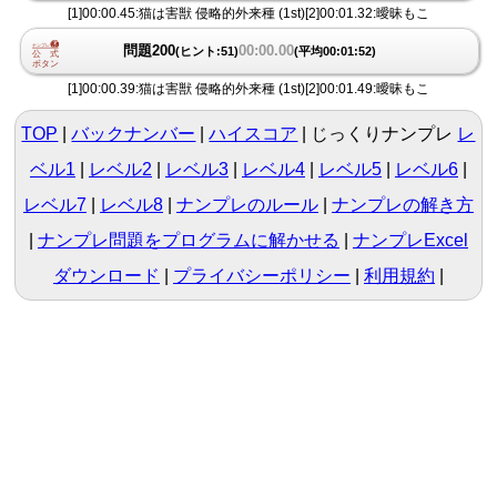
[1]00:00.45:猫は害獣 侵略的外来種 (1st)[2]00:01.32:曖昧もこ
問題200
00:00.00
(ヒント:51)
(平均00:01:52)
[1]00:00.39:猫は害獣 侵略的外来種 (1st)[2]00:01.49:曖昧もこ
TOP
バックナンバー
ハイスコア
じっくりナンプレ
レ
ベル1
|
レベル2
|
レベル3
|
レベル4
|
レベル5
|
レベル6
|
レベル7
|
レベル8
ナンプレのルール
ナンプレの解き方
ナンプレ問題をプログラムに解かせる
ナンプレExcel
ダウンロード
プライバシーポリシー
利用規約