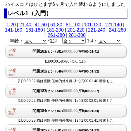
ハイスコアはひとまず6ヶ月で入れ替わるようにしました
レベル1（入門）
1-20
|
21-40
|
41-60
|
61-80
|
81-100
|
101-120
|
121-140
|
141-160
|
161-180
|
181-200
|
201-220
|
221-240
|
241-260
|
261-280
|
281-300
年齢：
性別：
1st：
問題181
00:00.00
(ヒント:51)
(平均00:01:41)
[1]00:00.58:らいぽん (1st)
問題182
00:00.00
(ヒント:49)
(平均00:01:52)
[1]00:00.32:猫は害獣 侵略的外来種 (1st)[2]00:01.40:曖昧もこ
問題183
00:00.00
(ヒント:48)
(平均00:02:27)
[1]00:00.52:猫は害獣 侵略的外来種 (1st)[2]00:02.01:曖昧もこ
問題184
00:00.00
(ヒント:51)
(平均00:01:34)
[1]00:00.38:猫は害獣 侵略的外来種 (1st)[2]00:01.41:曖昧もこ
問題185
00:00.00
(ヒント:51)
(平均00:01:52)