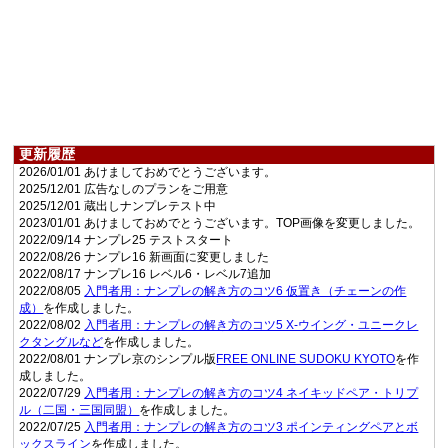
更新履歴
2026/01/01 あけましておめでとうございます。
2025/12/01 広告なしのプランをご用意
2025/12/01 蔵出しナンプレテスト中
2023/01/01 あけましておめでとうございます。TOP画像を変更しました。
2022/09/14 ナンプレ25 テストスタート
2022/08/26 ナンプレ16 新画面に変更しました
2022/08/17 ナンプレ16 レベル6・レベル7追加
2022/08/05
入門者用：ナンプレの解き方のコツ6 仮置き（チェーンの作
成）
を作成しました。
2022/08/02
入門者用：ナンプレの解き方のコツ5 X-ウイング・ユニークレ
クタングルなど
を作成しました。
2022/08/01 ナンプレ京のシンプル版
FREE ONLINE SUDOKU KYOTO
を作
成しました。
2022/07/29
入門者用：ナンプレの解き方のコツ4 ネイキッドペア・トリプ
ル（二国・三国同盟）
を作成しました。
2022/07/25
入門者用：ナンプレの解き方のコツ3 ポインティングペアとボ
ックスライン
を作成しました。