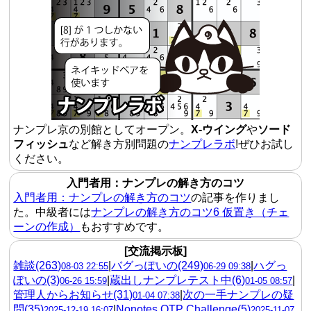
ナンプレ京の別館としてオープン。
X-ウイング
や
ソード
フィッシュ
など解き方別問題の
ナンプレラボ
!ぜひお試し
ください。
入門者用：ナンプレの解き方のコツ
入門者用：ナンプレの解き方のコツ
の記事を作りまし
た。中級者には
ナンプレの解き方のコツ6 仮置き（チェ
ーンの作成）
もおすすめです。
[交流掲示板]
雑談(263)
|
バグっぽいの(249)
|
ハグっ
08-03 22:55
06-29 09:38
ぽいの(3)
|
蔵出しナンプレテスト中(6)
|
06-26 15:59
01-05 08:57
管理人からお知らせ(31)
|
次の一手ナンプレの疑
01-04 07:38
問(35)
|
Nonotes OTP Challenge(5)
2025-12-19 16:07
2025-11-07