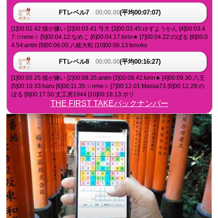
FTレベル7
00:00.00
(平均00:07:07)
[1]00:02.42:猫が嫌い [2]00:03.41:弓大 [3]00:03.45:ゆずようかん [4]00:03.4
7:☆nme☆ [5]00:04.12:なめこ [6]00:04.17:kirin★ [7]00:04.22:のぼる [8]00:0
4.54:antm [9]00:06.00:八岐大蛇 [10]00:06.13:tonoko
FTレベル8
00:00.00
(平均00:16:27)
[1]00:05.25:猫が嫌い [2]00:08.35:antm [3]00:08.42:kirin★ [4]00:09.30:八王
[5]00:10.33:haru [6]00:11.35:☆nme☆ [7]00:12.01:Massa73 [8]00:12.29:の
ぼる [9]00:17.50:丈工房1944 [10]00:18.13:ポリ
THE FIRST TAKEバックナンバー