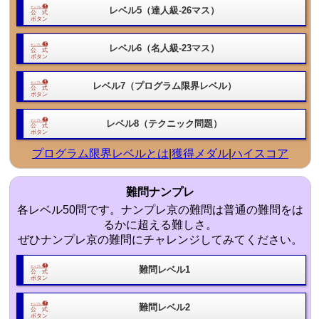
レベル5（達人級-26マス）
レベル6（名人級-23マス）
レベル7（プログラム限界レベル）
レベル8（テクニック問題）
プログラム限界レベルとは
|
獲得メダル
|
ハイスコア
難問ナンプレ
各レベル50問です。ナンプレ京の難問は普通の難問をは
るかに超える難しさ。
ぜひナンプレ京の難問にチャレンジしてみてください。
難問レベル1
難問レベル2