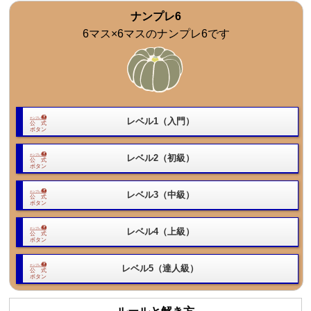
ナンプレ6
6マス×6マスのナンプレ6です
レベル1（入門）
レベル2（初級）
レベル3（中級）
レベル4（上級）
レベル5（達人級）