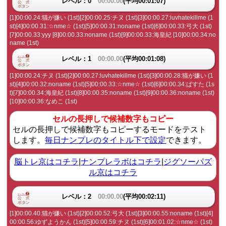
レベル：0
00:00.00
(平均00:01:07)
[1]00:00.24:猫が嫌い (1st)[2]00:00.25:チヌ (1st)[3]00:00.27:luvhatekillme (1
st)[4]00:00.31:☆nme☆ (1st)[5]00:00.31:noname (1st)[6]00:00.33:弓大 (1st)
[7]00:00.33:yyy [8]00:00.33:noname (1st)[9]00:00.33:海皇紀 [10]00:00.34:no
name (1st)
レベル：1
00:00.00
(平均00:01:08)
[1]00:00.24:チヌ (1st)[2]00:00.27:luvhatekillme (1st)[3]00:00.28:猫が嫌い (1
st)[4]00:00.32:noname (1st)[5]00:00.33:☆nme☆ (1st)[6]00:00.34:ぱすた (1s
t)[7]00:00.34:海皇紀 (1st)[8]00:00.35:noname (1st)[9]00:00.36:noname (1st)
[10]00:00.36:なめこ (1st)
セルの長押しで候補数字もコピー
セルの長押しで候補数字もコピーするモードをテスト
します。
毎日ナンプレのタイトル下で設定
できます。
脳トレ京はコチラ
|
ナンプレラボはコチラ
|
ジグソーパズ
ル京はコチラ
レベル：2
00:00.00
(平均00:02:11)
[1]00:00.40:猫が嫌い (1st)[2]00:00.52:弓大 (1st)[3]00:00.55:noname (1st)[4]
00:00.56:ゆずようかん (1st)[5]00:00.59:チヌ (1st)[6]00:01.02:☆nme☆ (1st)