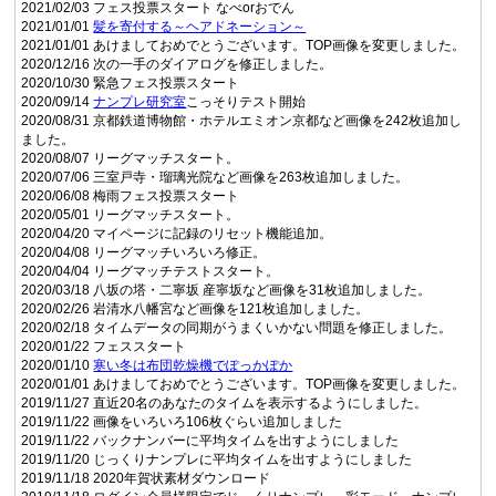
2021/02/03 フェス投票スタート なべorおでん
2021/01/01
髪を寄付する～ヘアドネーション～
2021/01/01 あけましておめでとうございます。TOP画像を変更しました。
2020/12/16 次の一手のダイアログを修正しました。
2020/10/30 緊急フェス投票スタート
2020/09/14
ナンプレ研究室
こっそりテスト開始
2020/08/31 京都鉄道博物館・ホテルエミオン京都など画像を242枚追加し
ました。
2020/08/07 リーグマッチスタート。
2020/07/06 三室戸寺・瑠璃光院など画像を263枚追加しました。
2020/06/08 梅雨フェス投票スタート
2020/05/01 リーグマッチスタート。
2020/04/20 マイページに記録のリセット機能追加。
2020/04/08 リーグマッチいろいろ修正。
2020/04/04 リーグマッチテストスタート。
2020/03/18 八坂の塔・二寧坂 産寧坂など画像を31枚追加しました。
2020/02/26 岩清水八幡宮など画像を121枚追加しました。
2020/02/18 タイムデータの同期がうまくいかない問題を修正しました。
2020/01/22 フェススタート
2020/01/10
寒い冬は布団乾燥機でぽっかぽか
2020/01/01 あけましておめでとうございます。TOP画像を変更しました。
2019/11/27 直近20名のあなたのタイムを表示するようにしました。
2019/11/22 画像をいろいろ106枚ぐらい追加しました
2019/11/22 バックナンバーに平均タイムを出すようにしました
2019/11/20 じっくりナンプレに平均タイムを出すようにしました
2019/11/18 2020年賀状素材ダウンロード