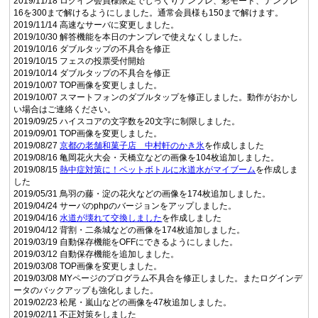
2019/11/18 ログイン会員様限定でじっくりナンプレ、彩モード、ナンプレ
16を300まで解けるようにしました。通常会員様も150まで解けます。
2019/11/14 高速なサーバに変更しました。
2019/10/30 解答機能を本日のナンプレで使えなくしました。
2019/10/16 ダブルタップの不具合を修正
2019/10/15 フェスの投票受付開始
2019/10/14 ダブルタップの不具合を修正
2019/10/07 TOP画像を変更しました。
2019/10/07 スマートフォンのダブルタップを修正しました。動作がおかし
い場合はご連絡ください。
2019/09/25 ハイスコアの文字数を20文字に制限しました。
2019/09/01 TOP画像を変更しました。
2019/08/27
京都の老舗和菓子店 中村軒のかき氷
を作成しました
2019/08/16 亀岡花火大会・天橋立などの画像を104枚追加しました。
2019/08/15
熱中症対策に！ペットボトルに水道水がマイブーム
を作成しま
した
2019/05/31 鳥羽の藤・淀の花火などの画像を174枚追加しました。
2019/04/24 サーバのphpのバージョンをアップしました。
2019/04/16
水道が壊れて交換しました
を作成しました
2019/04/12 背割・二条城などの画像を174枚追加しました。
2019/03/19 自動保存機能をOFFにできるようにしました。
2019/03/12 自動保存機能を追加しました。
2019/03/08 TOP画像を変更しました。
2019/03/08 MYページのプログラム不具合を修正しました。またログインデ
ータのバックアップも強化しました。
2019/02/23 松尾・嵐山などの画像を47枚追加しました。
2019/02/11 不正対策をしました