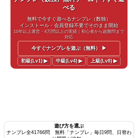
べる
無料で今すぐ遊べるナンプレ（数独）
インストール・会員登録不要でそのまま開始
10年以上運営・4万問以上の実績｜初心者から超難問まで
対応
今すぐナンプレを遊ぶ（無料） ▶
初級(Lv1) ▶︎
中級(Lv4) ▶︎
上級(Lv8) ▶︎
遊び方を選ぶ
ナンプレ全41766問 無料「ナンプレ」毎日9問、日替わ