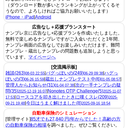
（ダウンロード数が多いとランキングが上がってくるそ
うなので、よろしければご協力お願いいたします）
iPhone・iPad
|
Android
広告なし＋応援プランスタート
ナンプレ京に広告なし+応援プランを作成いたしました。
無料で楽しめるナンプレですがご入金いただくと1年間、
ナンプレ画面の広告なしでお楽しみいただけます。難問
ナンプレ・蔵出しナンプレの問題数も追加しようと思っ
ています。
マイページへ
[交流掲示板]
雑談(263)
|
バグっぽいの(249)
|
ハグっ
08-03 22:55
06-29 09:38
ぽいの(3)
|
蔵出しナンプレテスト中(6)
|
06-26 15:59
01-05 08:57
管理人からお知らせ(31)
|
次の一手ナンプレの疑
01-04 07:38
問(35)
|
Nonotes OTP Challenge(5)
2025-12-19 16:07
2025-11-07
|
ロースコアを叩き出したときに嘆くスレ(209)
17:53
2025-
|
今日はうまく解けました(8)
09-21 19:48
2025-09-16 18:54
自動車保険のシミュレーション
[管理サイト]
85才でも27,840 円/年からでした！高齢の方
の自動車保険の相場
を調べました。ぜひご覧ください。