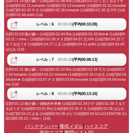
[1]00:01.14:猫が嫌い (1st)[2]00:01.46:Ria (1st)[3]00:01.52:てるてるぼうず
(1st)[4]00:02.11:noname (1st)[5]00:02.13:noname (1st)[6]00:02.31:noname
(1st)[7]00:02.33:チヌ (1st)[8]00:02.36:noname (1st)[9]00:02.36:玉川中 (1st)
[10]00:02.46:antm (1st)
レベル：6
00:00.00
(平均00:10:28)
[1]00:02.03:猫が嫌い (1st)[2]00:02.44:Ria (1st)[3]00:02.45:kirin★ (1st)[4]00:
03.21:☆nme☆ (1st)[5]00:03.38:チヌ [6]00:04.07:玉川中 (1st)[7]00:04.25:て
るてるぼうず (1st)[8]00:04.27:八王 (1st)[9]00:04.41:antm (1st)[10]00:04.45:
はなお (1st)
レベル：7
00:00.00
(平均00:08:13)
[1]00:01.31:猫が嫌い (1st)[2]00:02.32:Ria (1st)[3]00:02.44:弓大 (1st)[4]00:0
2.54:noname (1st)[5]00:03.22:noname (1st)[6]00:03.35:のぼる (1st)[7]00:03.
38:kirin★ (1st)[8]00:03.57:チヌ [9]00:03.59:noname (1st)[10]00:04.04:nona
me (1st)
レベル：8
00:00.00
(平均00:13:10)
[1]00:01.12:猫が嫌い 侵略的外来種 (1st)[2]00:02.34:(^o^ [3]00:02.39:てるて
るぼうず (1st)[4]00:03.01:Ria (1st)[5]00:03.30:チヌ (1st)[6]00:03.36:はなお
(1st)[7]00:04.23:まあ (1st)[8]00:04.28:ボビ (1st)[9]00:04.52:a123456789 (1s
t)[10]00:05.23:☆nme☆ (1st)
バックナンバー
|
獲得メダル
|
ハイスコア
平均スコア
|
難問ベスト50