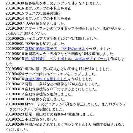
2019/10/30 解答機能を本日のナンプレで使えなくしました。
2019/10/16 ダブルタップの不具合を修正
2019/10/15 フェスの投票受付開始
2019/10/14 ダブルタップの不具合を修正
2019/10/07 TOP画像を変更しました。
2019/10/07 スマートフォンのダブルタップを修正しました。動作がおかし
い場合はご連絡ください。
2019/09/25 ハイスコアの文字数を20文字に制限しました。
2019/09/01 TOP画像を変更しました。
2019/08/27
京都の老舗和菓子店 中村軒のかき氷
を作成しました
2019/08/16 亀岡花火大会・天橋立などの画像を104枚追加しました。
2019/08/15
熱中症対策に！ペットボトルに水道水がマイブーム
を作成しま
した
2019/05/31 鳥羽の藤・淀の花火などの画像を174枚追加しました。
2019/04/24 サーバのphpのバージョンをアップしました。
2019/04/16
水道が壊れて交換しました
を作成しました
2019/04/12 背割・二条城などの画像を174枚追加しました。
2019/03/19 自動保存機能をOFFにできるようにしました。
2019/03/12 自動保存機能を追加しました。
2019/03/08 TOP画像を変更しました。
2019/03/08 MYページのプログラム不具合を修正しました。またログインデ
ータのバックアップも強化しました。
2019/02/23 松尾・嵐山などの画像を47枚追加しました。
2019/02/11 不正対策をしました
2019/02/06 時間が変更されてしまうマシンでも正しい時間で登録されるよ
うにしました。