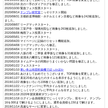
2020/12/16 次の一手のダイアログを修正しました。
2020/10/30 緊急フェス投票スタート
2020/09/14
ナンプレ研究室
こっそりテスト開始
2020/08/31 京都鉄道博物館・ホテルエミオン京都など画像を242枚追加し
ました。
2020/08/07 リーグマッチスタート。
2020/07/06 三室戸寺・瑠璃光院など画像を263枚追加しました。
2020/06/08 梅雨フェス投票スタート
2020/05/01 リーグマッチスタート。
2020/04/20 マイページに記録のリセット機能追加。
2020/04/08 リーグマッチいろいろ修正。
2020/04/04 リーグマッチテストスタート。
2020/03/18 八坂の塔・二寧坂 産寧坂など画像を31枚追加しました。
2020/02/26 岩清水八幡宮など画像を121枚追加しました。
2020/02/18 タイムデータの同期がうまくいかない問題を修正しました。
2020/01/22 フェススタート
2020/01/10
寒い冬は布団乾燥機でぽっかぽか
2020/01/01 あけましておめでとうございます。TOP画像を変更しました。
2019/11/27 直近20名のあなたのタイムを表示するようにしました。
2019/11/22 画像をいろいろ106枚ぐらい追加しました
2019/11/22 バックナンバーに平均タイムを出すようにしました
2019/11/20 じっくりナンプレに平均タイムを出すようにしました
2019/11/18 2020年賀状素材ダウンロード
2019/11/18 ログイン会員様限定でじっくりナンプレ、彩モード、ナンプレ
16を300まで解けるようにしました。通常会員様も150まで解けます。
2019/11/14 高速なサーバに変更しました。