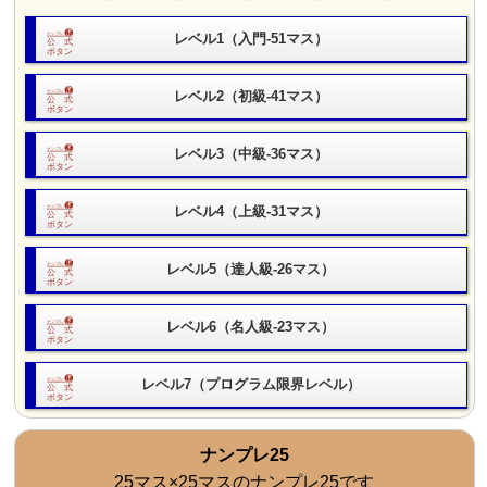
レベル1（入門-51マス）
レベル2（初級-41マス）
レベル3（中級-36マス）
レベル4（上級-31マス）
レベル5（達人級-26マス）
レベル6（名人級-23マス）
レベル7（プログラム限界レベル）
ナンプレ25
25マス×25マスのナンプレ25です