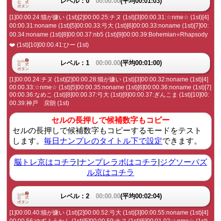
レベル：0
00:00.00
(平均00:01:03)
[1]00:00.24:猫が嫌い (1st)[2]00:00.25:チヌ (1st)[3]00:00.31:☆nme☆ (1st)[4]
00:00.31:noname (1st)[5]00:00.33:弓大 (1st)[6]00:00.33:noname (1st)[7]00:
00.34:noname (1st)[8]00:00.37:nb5 (1st)[9]00:00.39:Bohemian⭐️Rhapsody
❤️ (1st)[10]00:00.41:ひー (1st)
レベル：1
00:00.00
(平均00:01:00)
[1]00:00.24:チヌ (1st)[2]00:00.28:猫が嫌い (1st)[3]00:00.32:noname (1st)[4]
00:00.33:☆nme☆ (1st)[5]00:00.35:noname (1st)[6]00:00.36:noname (1st)[7]
00:00.36:なめこ (1st)[8]00:00.37:弓大 (1st)[9]00:00.37:ぎんこま (1st)[10]00:
00.39:神戸 戻朗 (1st)
セルの長押しで候補数字もコピー
セルの長押しで候補数字もコピーするモードをテスト
します。
毎日ナンプレのタイトル下で設定
できます。
脳トレ京はコチラ
|
ナンプレラボはコチラ
|
ジグソーパズ
ル京はコチラ
レベル：2
00:00.00
(平均00:02:04)
[1]00:00.40:猫が嫌い (1st)[2]00:00.52:弓大 (1st)[3]00:00.55:noname (1st)[4]
00:00.56:ゆずようかん (1st)[5]00:00.59:チヌ (1st)[6]00:01.02:☆nme☆ (1st)