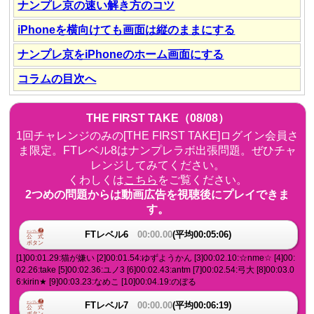
ナンプレ京の速い解き方のコツ
iPhoneを横向けても画面は縦のままにする
ナンプレ京をiPhoneのホーム画面にする
コラムの目次へ
THE FIRST TAKE（08/08）
1回チャレンジのみの[THE FIRST TAKE]ログイン会員さ
ま限定。FTレベル8はナンプレラボ出張問題。ぜひチャ
レンジしてみてください。
くわしくは
こちら
をご覧ください。
2つめの問題からは動画広告を視聴後にプレイできま
す。
FTレベル6
00:00.00
(平均00:05:06)
[1]00:01.29:猫が嫌い [2]00:01.54:ゆずようかん [3]00:02.10:☆nme☆ [4]00:
02.26:take [5]00:02.36:ユノ3 [6]00:02.43:antm [7]00:02.54:弓大 [8]00:03.0
6:kirin★ [9]00:03.23:なめこ [10]00:04.19:のぼる
FTレベル7
00:00.00
(平均00:06:19)