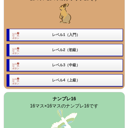
レベル1（入門）
レベル2（初級）
レベル3（中級）
レベル4（上級）
ナンプレ16
16マス×16マスのナンプレ16です