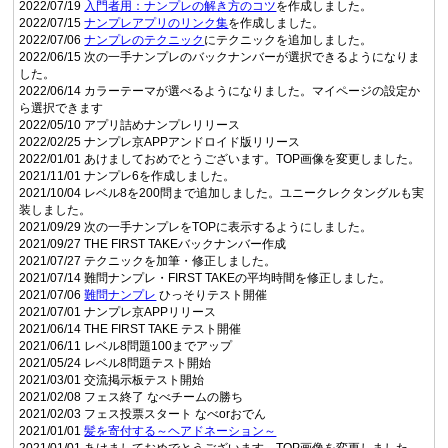
2022/07/19
入門者用：ナンプレの解き方のコツ
を作成しました。
2022/07/15
ナンプレアプリのリンク集
を作成しました。
2022/07/06
ナンプレのテクニック
にテクニックを追加しました。
2022/06/15 次の一手ナンプレのバックナンバーが選択できるようになりま
した。
2022/06/14 カラーテーマが選べるようになりました。マイページの設定か
ら選択できます
2022/05/10 アプリ詰めナンプレリリース
2022/02/25 ナンプレ京APPアンドロイド版リリース
2022/01/01 あけましておめでとうございます。TOP画像を変更しました。
2021/11/01 ナンプレ6を作成しました。
2021/10/04 レベル8を200問まで追加しました。ユニークレクタングルも実
装しました。
2021/09/29 次の一手ナンプレをTOPに表示するようにしました。
2021/09/27 THE FIRST TAKEバックナンバー作成
2021/07/27 テクニックを加筆・修正しました。
2021/07/14 難問ナンプレ・FIRST TAKEの平均時間を修正しました。
2021/07/06
難問ナンプレ
ひっそりテスト開催
2021/07/01 ナンプレ京APPリリース
2021/06/14 THE FIRST TAKE テスト開催
2021/06/11 レベル8問題100までアップ
2021/05/24 レベル8問題テスト開始
2021/03/01 交流掲示板テスト開始
2021/02/08 フェス終了 なべチームの勝ち
2021/02/03 フェス投票スタート なべorおでん
2021/01/01
髪を寄付する～ヘアドネーション～
2021/01/01 あけましておめでとうございます。TOP画像を変更しました。