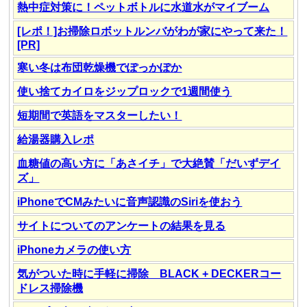
熱中症対策に！ペットボトルに水道水がマイブーム
[レポ！]お掃除ロボットルンバがわが家にやって来た！
[PR]
寒い冬は布団乾燥機でぽっかぽか
使い捨てカイロをジップロックで1週間使う
短期間で英語をマスターしたい！
給湯器購入レポ
血糖値の高い方に「あさイチ」で大絶賛「だいずデイ
ズ」
iPhoneでCMみたいに音声認識のSiriを使おう
サイトについてのアンケートの結果を見る
iPhoneカメラの使い方
気がついた時に手軽に掃除 BLACK + DECKERコー
ドレス掃除機