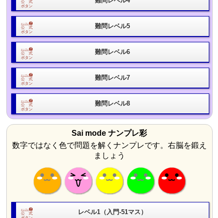
難問レベル4
難問レベル5
難問レベル6
難問レベル7
難問レベル8
Sai mode ナンプレ彩
数字ではなく色で問題を解くナンプレです。右脳を鍛え
ましょう
レベル1（入門-51マス）