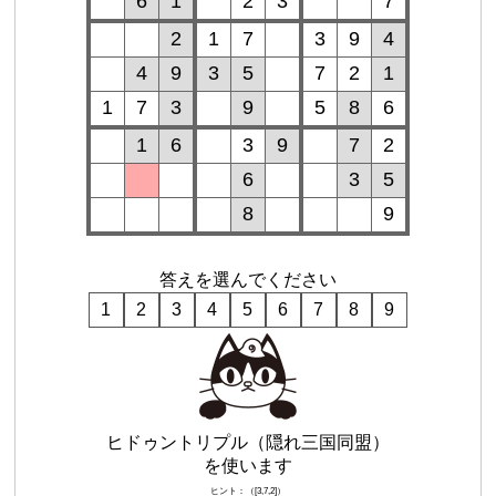
6
1
2
3
7
2
1
7
3
9
4
4
9
3
5
7
2
1
1
7
3
9
5
8
6
1
6
3
9
7
2
6
3
5
8
9
答えを選んでください
1
2
3
4
5
6
7
8
9
ヒドゥントリプル（隠れ三国同盟）
を使います
ヒント：（[3,7,2]）