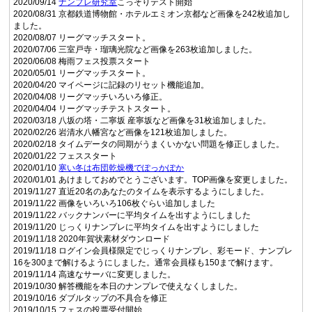
2020/09/14
ナンプレ研究室
こっそりテスト開始
2020/08/31 京都鉄道博物館・ホテルエミオン京都など画像を242枚追加し
ました。
2020/08/07 リーグマッチスタート。
2020/07/06 三室戸寺・瑠璃光院など画像を263枚追加しました。
2020/06/08 梅雨フェス投票スタート
2020/05/01 リーグマッチスタート。
2020/04/20 マイページに記録のリセット機能追加。
2020/04/08 リーグマッチいろいろ修正。
2020/04/04 リーグマッチテストスタート。
2020/03/18 八坂の塔・二寧坂 産寧坂など画像を31枚追加しました。
2020/02/26 岩清水八幡宮など画像を121枚追加しました。
2020/02/18 タイムデータの同期がうまくいかない問題を修正しました。
2020/01/22 フェススタート
2020/01/10
寒い冬は布団乾燥機でぽっかぽか
2020/01/01 あけましておめでとうございます。TOP画像を変更しました。
2019/11/27 直近20名のあなたのタイムを表示するようにしました。
2019/11/22 画像をいろいろ106枚ぐらい追加しました
2019/11/22 バックナンバーに平均タイムを出すようにしました
2019/11/20 じっくりナンプレに平均タイムを出すようにしました
2019/11/18 2020年賀状素材ダウンロード
2019/11/18 ログイン会員様限定でじっくりナンプレ、彩モード、ナンプレ
16を300まで解けるようにしました。通常会員様も150まで解けます。
2019/11/14 高速なサーバに変更しました。
2019/10/30 解答機能を本日のナンプレで使えなくしました。
2019/10/16 ダブルタップの不具合を修正
2019/10/15 フェスの投票受付開始