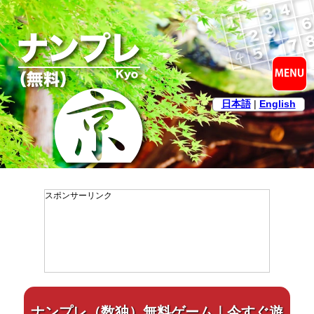
日本語
|
English
スポンサーリンク
ナンプレ（数独）無料ゲーム｜今すぐ遊