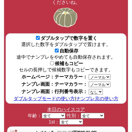
くださいね。
ダブルタップで数字を置く
選択した数字をダブルタップで置けます。
自動保存
途中でナンプレをやめても自動保存されます。
候補もコピー
セルの長押しで候補数字もコピーできます。
ホームページ：テーマカラー：
ナンプレ画面：テーマカラー：
ナンプレ画面：行列番号表示：
ダブルタップモードの使い方
|
ナンプレ京の使い方
本日のハイスコア
年齢：
性別：
1st：