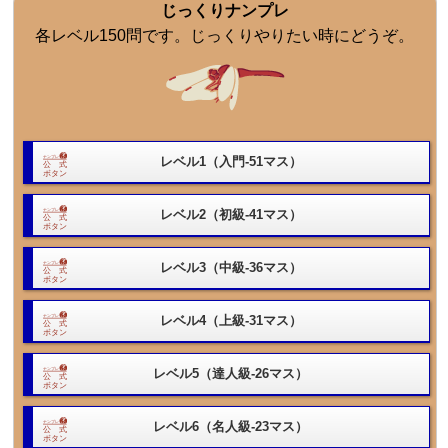
じっくりナンプレ
各レベル150問です。じっくりやりたい時にどうぞ。
レベル1（入門-51マス）
レベル2（初級-41マス）
レベル3（中級-36マス）
レベル4（上級-31マス）
レベル5（達人級-26マス）
レベル6（名人級-23マス）