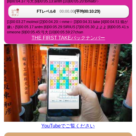
[8]00:04.37:弓大 [9]00:05.13:antm [10]00:05.20:tomato✨
FTレベル8
00:00.00
(平均00:10:29)
[1]00:03.27:molmol [2]00:04.20:☆nme☆ [3]00:04.31:take [4]00:04.51:猫が
嫌い [5]00:05.17:antm [6]00:05.29:SIRIUS [7]00:05.30:よよよ [8]00:05.41:s
omeone [9]00:05.45:弓大 [10]00:05.59:27chan
THE FIRST TAKEバックナンバー
YouTubeでご覧ください