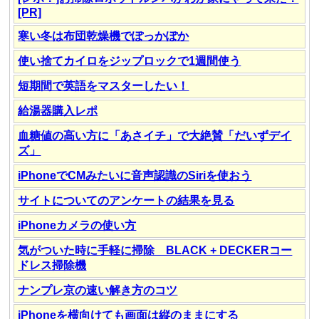
[PR]
寒い冬は布団乾燥機でぽっかぽか
使い捨てカイロをジップロックで1週間使う
短期間で英語をマスターしたい！
給湯器購入レポ
血糖値の高い方に「あさイチ」で大絶賛「だいずデイ
ズ」
iPhoneでCMみたいに音声認識のSiriを使おう
サイトについてのアンケートの結果を見る
iPhoneカメラの使い方
気がついた時に手軽に掃除 BLACK + DECKERコー
ドレス掃除機
ナンプレ京の速い解き方のコツ
iPhoneを横向けても画面は縦のままにする