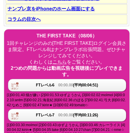
ナンプレ京をiPhoneのホーム画面にする
コラムの目次へ
THE FIRST TAKE（08/06）
1回チャレンジのみの[THE FIRST TAKE]ログイン会員さ
ま限定。FTレベル8はナンプレラボ出張問題。ぜひチャ
レンジしてみてください。
くわしくは
こちら
をご覧ください。
2つめの問題からは動画広告を視聴後にプレイできま
す。
FTレベル6
00:00.00
(平均00:04:51)
[1]00:01.40:猫が嫌い [2]00:01.53:ゆずようかん [3]00:02.02:molmol [4]00:0
2.10:antm [5]00:02.21:海皇紀 [6]00:02.36:のぼる [7]00:02.41:弓大 [8]00:02.
42:なめこ [9]00:02.47:kirin★ [10]00:02.49:tomato✨
FTレベル7
00:00.00
(平均00:11:26)
[1]00:03.30:molmol [2]00:03.43:ゆずようかん [3]00:03.46:カレーライス [4]
00:04.02:kirin★ [5]00:04.05:take [6]00:04.10:27chan [7]00:04.21:☆nme☆