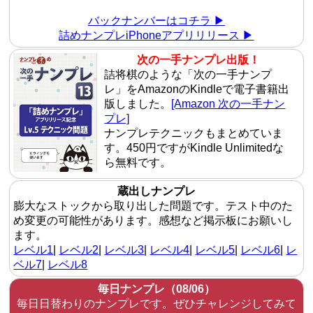
バックナンバーはコチラ ▶︎
詰めナンプレiPhoneアプリリリース ▶︎
次の一手ナンプレ出版！
詰将棋のような「次の一手ナンプ
レ」をAmazonのKindleで電子書籍出
版しました。
[Amazon 次の一手ナン
プレ]
ナンプレテクニックもまとめていま
す。450円ですがKindle Unlimitedな
ら無料です。
蔵出しナンプレ
膨大なストックから取り出した問題です。テスト中のた
め変更の可能性があります。感想など掲示板にお願いし
ます。
レベル1
|
レベル2
|
レベル3
|
レベル4
|
レベル5
|
レベル6
|
レ
ベル7
|
レベル8
毎日ナンプレ（08/06）
毎日日替わりのナンプレです。ぜひチャレンジしてみて