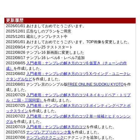
更新履歴
2026/01/01 あけましておめでとうございます。
2025/12/01 広告なしのプランをご用意
2025/12/01 蔵出しナンプレテスト中
2023/01/01 あけましておめでとうございます。TOP画像を変更しました。
2022/09/14 ナンプレ25 テストスタート
2022/08/26 ナンプレ16 新画面に変更しました
2022/08/17 ナンプレ16 レベル6・レベル7追加
2022/08/05
入門者用：ナンプレの解き方のコツ6 仮置き（チェーンの作
成）
を作成しました。
2022/08/02
入門者用：ナンプレの解き方のコツ5 X-ウイング・ユニークレ
クタングルなど
を作成しました。
2022/08/01 ナンプレ京のシンプル版
FREE ONLINE SUDOKU KYOTO
を作
成しました。
2022/07/29
入門者用：ナンプレの解き方のコツ4 ネイキッドペア・トリプ
ル（二国・三国同盟）
を作成しました。
2022/07/25
入門者用：ナンプレの解き方のコツ3 ポインティングペアとボ
ックスライン
を作成しました。
2022/07/22
入門者用：ナンプレの解き方のコツ2 単一候補とヒドゥンシン
グル
を作成しました。
2022/07/19
入門者用：ナンプレの解き方のコツ
を作成しました。
2022/07/15
ナンプレアプリのリンク集
を作成しました。
2022/07/06
ナンプレのテクニック
にテクニックを追加しました。