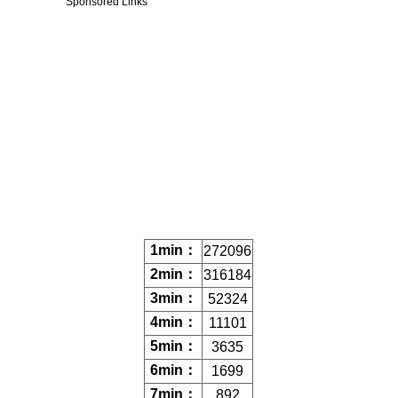
Sponsored Links
1min：
272096
2min：
316184
3min：
52324
4min：
11101
5min：
3635
6min：
1699
7min：
892