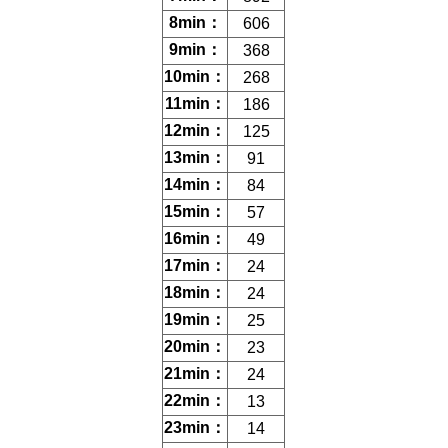
8min：
606
9min：
368
10min：
268
11min：
186
12min：
125
13min：
91
14min：
84
15min：
57
16min：
49
17min：
24
18min：
24
19min：
25
20min：
23
21min：
24
22min：
13
23min：
14