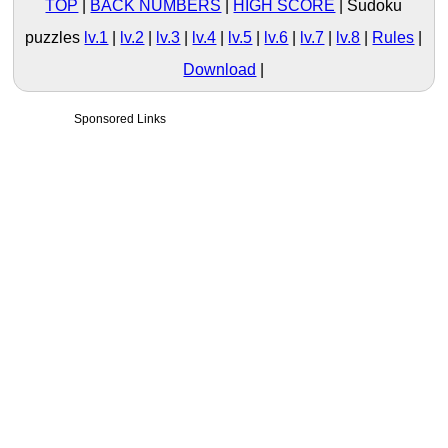
TOP
BACK NUMBERS
HIGH SCORE
Sudoku
puzzles
lv.1
|
lv.2
|
lv.3
|
lv.4
|
lv.5
|
lv.6
|
lv.7
|
lv.8
Rules
Download
Sponsored Links