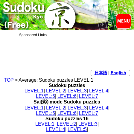
Sponsored Links
日本語
|
English
TOP
> Average: Sudoku puzzles LEVEL:1
Sudoku puzzles
LEVEL:1
|
LEVEL:2
|
LEVEL:3
|
LEVEL:4
|
LEVEL:5
|
LEVEL:6
|
LEVEL:7
Sai(彩) mode Sudoku puzzles
LEVEL:1
|
LEVEL:2
|
LEVEL:3
|
LEVEL:4
|
LEVEL:5
|
LEVEL:6
|
LEVEL:7
Sudoku puzzles 16
LEVEL:1
|
LEVEL:2
|
LEVEL:3
|
LEVEL:4
|
LEVEL:5
|