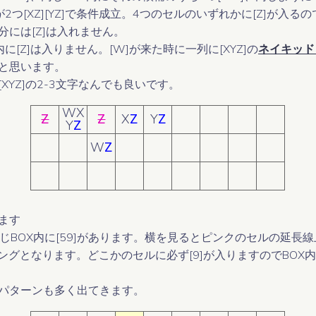
つ[XZ][YZ]で条件成立。4つのセルのいずれかに[Z]が入る
セル フォーシング チェーン
セル フォーシング チェーン
には[Z]は入れません。
ユニット フォーシング チェーン
ユニット フォーシング チェーン
X内に[Z]は入りません。[W]が来た時に一列に[XYZ]の
ネイキッド
と思います。
ALS
ALS
[XYZ]の2-3文字なんでも良いです。
デスブロッサム
デスブロッサム
WX
Z
Z
X
Z
Y
Z
Y
Z
パターンオーバーレイメソッド
パターンオーバーレイメソッド
W
Z
ます
同じBOX内に[59]があります。横を見るとピンクのセルの延長線上に
ングとなります。どこかのセルに必ず[9]が入りますのでBOX内
パターンも多く出てきます。