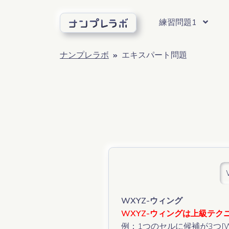
練習問題1
トレーニング問題
エキスパート問題
ベーシック問題
エキスパート問題
ナンプレラボ
エキスパート問題
トレーニング1
X-サイクル
単一候補（シングルカンディデート）
X-サイクル
トレーニング2
BUG
ヒドゥンシングル
BUG
トレーニング3
XY-チェーン
ネイキッドペア・トリプル（二国同盟・三国同
XY-チェーン
ベーシック問題
3Dメデューサ
ヒドゥンペア・トリプル（隠れ二国同盟・隠れ
3Dメデューサ
単一候補（シングルカンディデート）
ゼリーフィッシュ
ネイキッドクアッド（四国同盟）
ゼリーフィッシュ
ヒドゥンシングル
ユニークレクタングル
ヒドゥンクアッド（隠れ四国同盟）
ユニークレクタングル
ネイキッドペア・トリプル（二国同盟・三国同
SKループ
ポインティングペア
SKループ
WXYZ-ウィング
ヒドゥンペア・トリプル（隠れ二国同盟・隠れ
拡張ユニークレクタングル
ボックスライン
拡張ユニークレクタングル
WXYZ-ウィングは上級テ
ネイキッドクアッド（四国同盟）
ヒドゥンユニークレクタングル
ヒドゥンユニークレクタングル
例：1つのセルに候補が3つ[