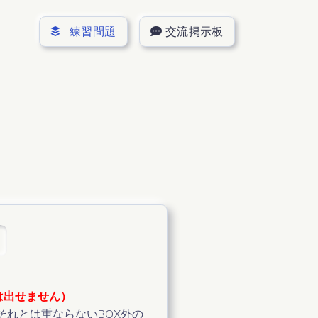
練習問題
交流掲示板
ス チェーン）
ス チェーン）
ン
ン
は出せません）
にそれとは重ならないBOX外の