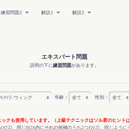
練習問題2
解説1
解説2
アドバンスド問題
エクストリーム問題
アドバンスド問題
エクストリーム問題
シングルチェーン
エグゾセ
シングルチェーン
エグゾセ
X-ウィング
グループXサイクル
X-ウィング
グループXサイクル
エキスパート問題
盟）
Y-ウィング
エンプティレクタングル
Y-ウィング
エンプティレクタングル
説明の下に
練習問題
があります。
三国同盟）
XYZ-ウィング
フィン付きX-ウィング
XYZ-ウィング
フィン付きX-ウィング
ソードフィッシュ
フィン付きソードフィッシュ
ソードフィッシュ
フィン付きソードフィッシュ
AIC
AIC
（オルタネーティング インファレン
（オルタネーティング インファレン
年齢：
性別：
盟）
スゥ-ド-ク
スゥ-ド-ク
三国同盟）
ディジット フォーシング チェー
ディジット フォーシング チェー
クニックも使用しています。（上級テクニックはソル君のヒント
西尾 フォーシング チェーン
西尾 フォーシング チェーン
WXYZ]、同じBOX内にそれの候補のうち2つ[WZ]、同じよう