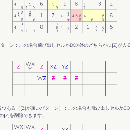
6
1
8
3
2
4
5
5
4
9
7
9
9
7
2
3
2
3
1
7
8
4
5
5
4
6
4
5
6
4
6
9
9
9
9
9
9
3
3
3
3
8
2
1
5
4
6
4
6
4
6
9
7
9
9
9
7
9
パターン：この場合飛び出しセルかBOX外のどちらかに[Z]が
WX
Z
Z
X
Z
Y
Z
Y
W
Z
Z
Z
Z
が2つある（[Z]が無いパターン）：この場合も飛び出しセルかBO
[Z]を削除できます。
WX
WX
Z
Y
Z