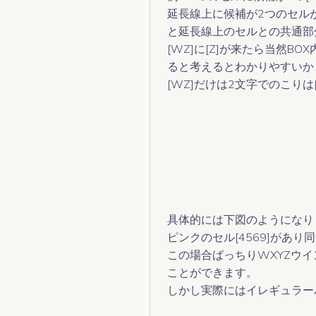
延長線上に候補が2つのセルが2
ヒドゥンクアッド（隠れ四国同盟）
WXYZ-ウィング
WXYZ-ウィング
と延長線上のセルとの共通部分
ポインティングペア
アラインペアエクスクルージョン
アラインペアエクスクルージョン
[WZ]に[Z]が来たら当然BO
ると考えるとわかりやすいか
ボックスライン
[WZ]だけは2文字でのこりは
具体的には下図のようになり
ピンクのセル[4569]があり
この場合ばっちりWXYZウイ
ことができます。
しかし実際にはイレギュラー