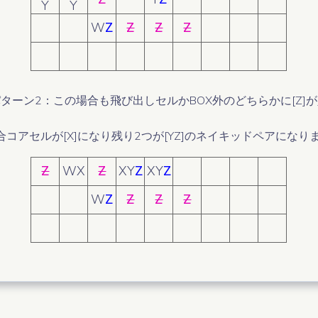
Y
Y
W
Z
Z
Z
Z
パターン2：この場合も飛び出しセルかBOX外のどちらかに[Z
。
合コアセルが[X]になり残り2つが[YZ]のネイキッドペアになり
Z
WX
Z
XY
Z
XY
Z
W
Z
Z
Z
Z