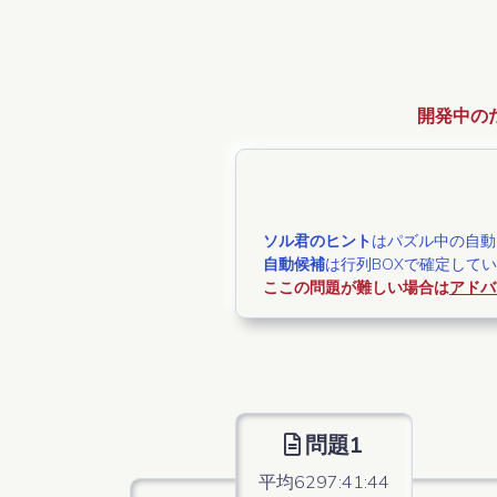
開発中の
ソル君のヒント
はパズル中の自動
自動候補
は行列BOXで確定して
ここの問題が難しい場合は
アドバ
問題1
平均6297:41:44